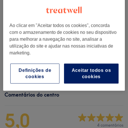
30 mins
Mostrar Detalhes
Procurar serviços
Ao clicar em "Aceitar todos os cookies", concorda
com o armazenamento de cookies no seu dispositivo
Massagens Orientais
(
1
)
desde € 25
para melhorar a navegação no site, analisar a
utilização do site e ajudar nas nossas iniciativas de
Massagens Relaxantes
(
4
)
desde € 25
marketing.
Massagens Terapêuticas E
desde € 25
Definições de
Aceitar todos os
Descontraturantes
(
4
)
cookies
cookies
Comentários do centro
5,0
4 comentários