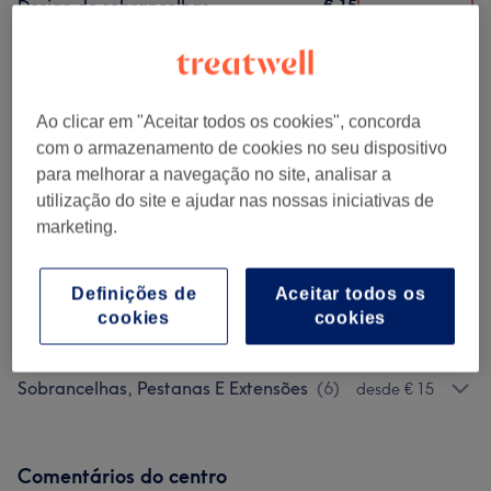
€ 15
Design de sobrancelhas
Selecionar
30 mins
Mostrar Detalhes
Procurar serviços
Ao clicar em "Aceitar todos os cookies", concorda
com o armazenamento de cookies no seu dispositivo
Pestanas Extensões
(
5
)
desde € 15
para melhorar a navegação no site, analisar a
utilização do site e ajudar nas nossas iniciativas de
Tratamentos Faciais
(
2
)
marketing.
desde € 45
Sobrancelhas
(
2
)
desde € 40
Definições de
Aceitar todos os
cookies
cookies
Maquilhagem E Micropigmentação
(
1
)
€ 160
Sobrancelhas, Pestanas E Extensões
(
6
)
desde € 15
Comentários do centro