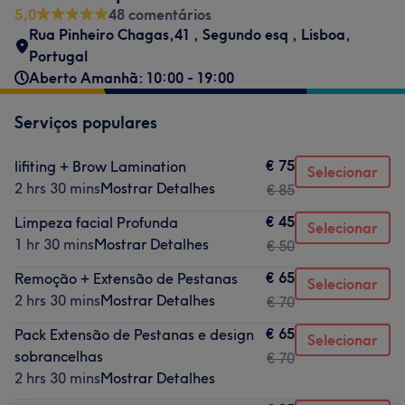
5,0
48 comentários
Rua Pinheiro Chagas,41
,
Segundo esq
,
Lisboa
,
Portugal
Aberto Amanhã: 10:00 - 19:00
Serviços populares
€ 75
lifiting + Brow Lamination
Selecionar
2 hrs 30 mins
Mostrar Detalhes
€ 85
€ 45
Limpeza facial Profunda
Selecionar
1 hr 30 mins
Mostrar Detalhes
€ 50
€ 65
Remoção + Extensão de Pestanas
Selecionar
2 hrs 30 mins
Mostrar Detalhes
€ 70
€ 65
Pack Extensão de Pestanas e design
Selecionar
sobrancelhas
€ 70
2 hrs 30 mins
Mostrar Detalhes