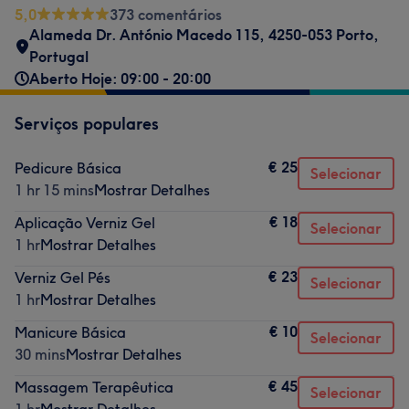
5,0
373 comentários
Alameda Dr. António Macedo 115, 4250-053 Porto,
Portugal
Aberto Hoje: 09:00 - 20:00
Serviços populares
€ 25
Pedicure Básica
Selecionar
1 hr 15 mins
Mostrar Detalhes
€ 18
Aplicação Verniz Gel
Selecionar
1 hr
Mostrar Detalhes
€ 23
Verniz Gel Pés
Selecionar
1 hr
Mostrar Detalhes
€ 10
Manicure Básica
Selecionar
30 mins
Mostrar Detalhes
€ 45
Massagem Terapêutica
Selecionar