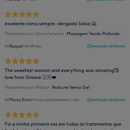
excelente como sempre. obrigada Sónia 🤗
Tratamento por Sónia Ferreira
•
Massagem Tecido Profundo
Raquel
•
há 28 dias
Avaliação verificada
The sweetest woman and everything was amazing🥰
love from Greece 🇬🇷❤️
Tratamento por Núbia
•
Pedicure Verniz Gel
Maria Eirini
•
há aproximadamente 1 mês
Avaliação verificada
Foi a minha primeira vez em todos os tratamentos que