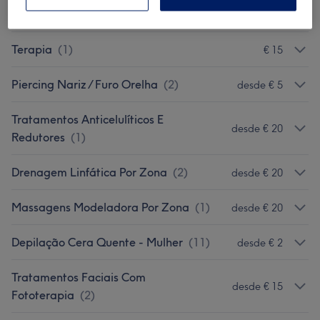
Maquilhagem
(
1
)
€ 7,50
Terapia
(
1
)
€ 15
Piercing Nariz / Furo Orelha
(
2
)
desde € 5
Tratamentos Anticelulíticos E
desde € 20
Redutores
(
1
)
Drenagem Linfática Por Zona
(
2
)
desde € 20
Massagens Modeladora Por Zona
(
1
)
desde € 20
Depilação Cera Quente - Mulher
(
11
)
desde € 2
Tratamentos Faciais Com
desde € 15
Fototerapia
(
2
)