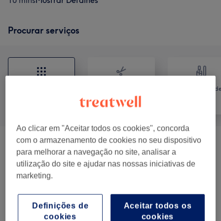
10 mins
Mostrar Detalhes
Procurar serviços
Cabeleireiro e
Tratamento d
Tudo
Salão de
unhas
Cabeleireiro
Ao clicar em "Aceitar todos os cookies", concorda
com o armazenamento de cookies no seu dispositivo
Aparelhos Para Tratamentos
para melhorar a navegação no site, analisar a
desde € 5
Estéticos
(
10
)
utilização do site e ajudar nas nossas iniciativas de
marketing.
Depilação Laser Tripla Onda
(
2
)
desde € 10
Definições de
Aceitar todos os
Massagens Relaxantes
(
4
)
desde € 15
cookies
cookies