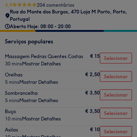
4,9
204 comentários
Rua do Monte dos Burgos, 470 Loja M Porto
,
Porto
,
Portugal
Aberto Hoje: 08:00 - 20:00
Serviços populares
€ 15
Massagem Pedras Quentes Costas
Selecionar
30 mins
Mostrar Detalhes
€ 2,50
Orelhas
Selecionar
5 mins
Mostrar Detalhes
€ 3,50
Sombrancelha
Selecionar
5 mins
Mostrar Detalhes
€ 3,50
Buço
Selecionar
10 mins
Mostrar Detalhes
€ 10
Axilas
Selecionar