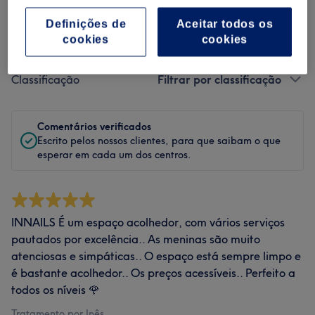
Definições de
Aceitar todos os
Filtrar Comentários
cookies
cookies
Classificação
Filtrar por classificação
Comentários verificados
Escrito pelos nossos clientes, para que saibam o que
esperar em cada um dos centros.
INNAILS É um espaço acolhedor, com vários serviços
pautados por excelência.. As meninas são muito
atenciosas e simpáticas.. O espaço está sempre limpo e
é bastante acolhedor.. Os preços acessíveis.. Perfeito a
todos os níveis 🌹
Tratamento por Inês