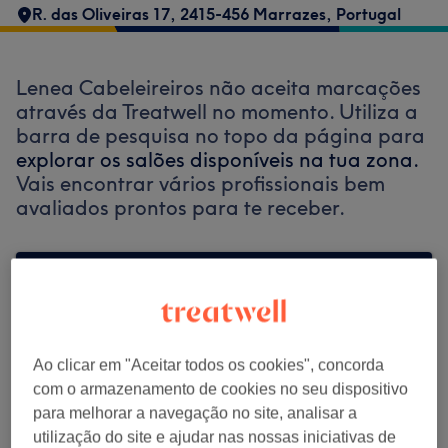
R. das Oliveiras 17, 2415-456 Marrazes, Portugal
Lenea Cabeleireiros não aceita marcações
através da Treatwell no momento. Utiliza a
barra de pesquisa no topo da página para
explorar os salões disponíveis na tua zona.
Vais encontrar vários profissionais bem
avaliados prontos para te receber.
Encontrar os melhores centros perto de
ti
Ao clicar em "Aceitar todos os cookies", concorda
com o armazenamento de cookies no seu dispositivo
para melhorar a navegação no site, analisar a
Procurar Treatwell
utilização do site e ajudar nas nossas iniciativas de