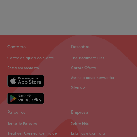
Contacto
Descobre
Centro de ajuda ao cliente
The Treatment Files
Entra em contacto
Cartão Oferta
Assine a nossa newsletter
Sitemap
Parceiros
Empresa
Torna-te Parceiro
Sobre Nós
Treatwell Connect Centro de
Estamos a Contratar