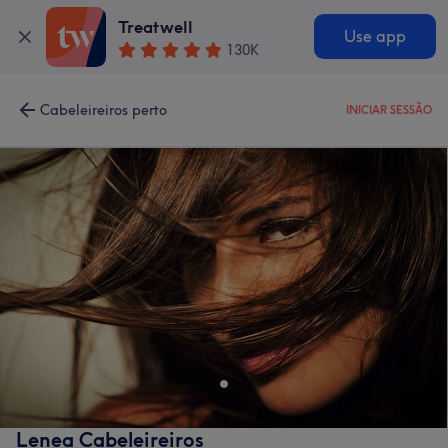
Treatwell
Use app
130K
Cabeleireiros perto
INICIAR SESSÃO
Lenea Cabeleireiros