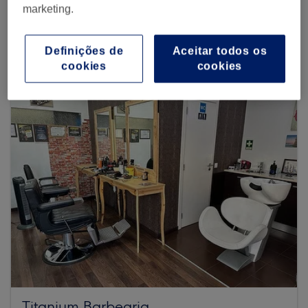
marketing.
Procurar mais centros
Definições de
Aceitar todos os
cookies
cookies
Titanium Barbearia