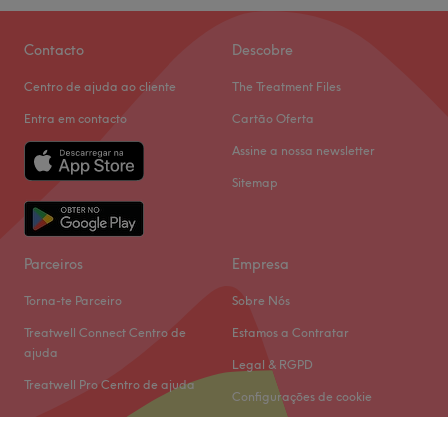
Contacto
Descobre
Centro de ajuda ao cliente
The Treatment Files
Entra em contacto
Cartão Oferta
Assine a nossa newsletter
Sitemap
Parceiros
Empresa
Torna-te Parceiro
Sobre Nós
Treatwell Connect Centro de
Estamos a Contratar
ajuda
Legal & RGPD
Treatwell Pro Centro de ajuda
Configurações de cookie