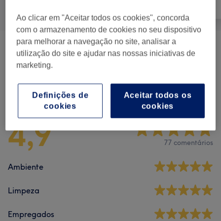
unhas
Cabeleireiro
Ao clicar em "Aceitar todos os cookies", concorda
com o armazenamento de cookies no seu dispositivo
para melhorar a navegação no site, analisar a
Cabeleireiro
(
29
)
desde € 7
utilização do site e ajudar nas nossas iniciativas de
marketing.
Comentários do centro
Definições de
Aceitar todos os
cookies
cookies
4,9
77 comentários
Ambiente
Limpeza
Empregados