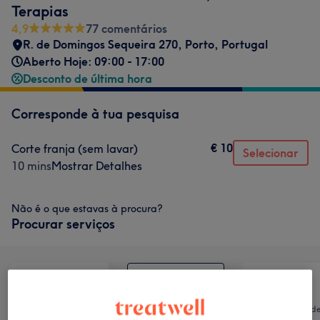
Terapias
4,9
77 comentários
R. de Domingos Sequeira 270, Porto, Portugal
Aberto Hoje: 09:00 - 17:00
Desconto de última hora
Corresponde à tua pesquisa
€ 10
Corte franja (sem lavar)
Selecionar
10 mins
Mostrar Detalhes
Não é o que estavas à procura?
Procurar serviços
Cabeleireiro e
Tratamento d
Tudo
Salão de