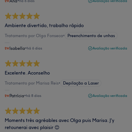
Ana
•
há 6 dias
Avaliação verificada
Ambiente divertido, trabalho rápido
Tratamento por Olga Fonseca
•
Preenchimento de unhas
Isabella
•
há 6 dias
Avaliação verificada
Excelente. Aconselho
Tratamento por Marisa Reis
•
Depilação a Laser
Patrícia
•
há 8 dias
Avaliação verificada
Moments très agréables avec Olga puis Marisa. J'y
retounerai avec plaisir 😊