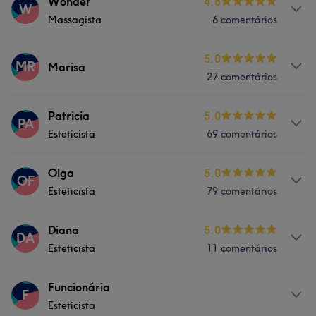
Serviços
Wonder
4.8
W
Massagista
6 comentários
Medicina Estética
Serviços
5.0
MR
Marisa
27 comentários
Tratamento Corporal
Serviços
Patricia
5.0
PA
Esteticista
69 comentários
Depilação
Tratamento Facial
Serviços
Olga
5.0
OF
Esteticista
79 comentários
Massagem
Depilação
Serviços
Diana
5.0
Tratamento Facial
Tratamento de unhas
DA
Esteticista
11 comentários
Massagem
Depilação
Serviços
Funcionária
Tratamento Facial
Tratamento de unhas
F
Esteticista