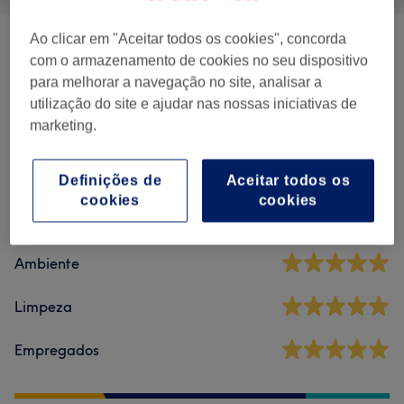
Ao clicar em "Aceitar todos os cookies", concorda
Massagens
(
16
)
desde € 15
com o armazenamento de cookies no seu dispositivo
para melhorar a navegação no site, analisar a
utilização do site e ajudar nas nossas iniciativas de
Comentários do centro
marketing.
5,0
Definições de
Aceitar todos os
cookies
cookies
244 comentários
Ambiente
Limpeza
Empregados