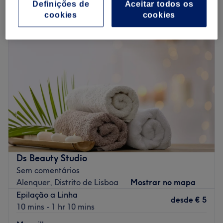
estudio de maquilhagem em Alenquer, Distrito de Lisboa
Definições de
Aceitar todos os
cookies
cookies
Ds Beauty Studio
Sem comentários
Alenquer, Distrito de Lisboa
Mostrar no mapa
Epilação a Linha
desde
€ 5
10 mins - 1 hr 10 mins