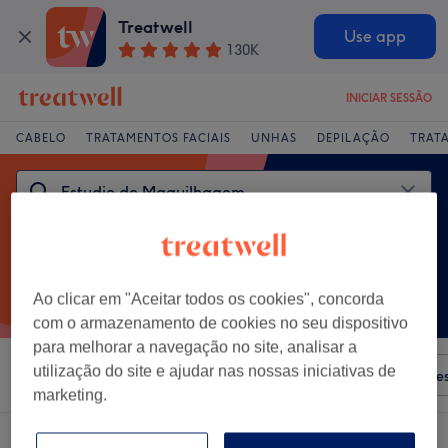
Treatwell
Use app
130K
INICIAR SESSÃO
CABELO
TRATAMENTOS FACIAIS
UNHAS
DEPILAÇÃO
TRAT
Ao clicar em "Aceitar todos os cookies", concorda
com o armazenamento de cookies no seu dispositivo
para melhorar a navegação no site, analisar a
utilização do site e ajudar nas nossas iniciativas de
Ordenar por
Qualquer preço
Salões
Ofertas Expre
marketing.
Um centro que oferece: