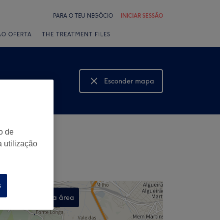
PARA O TEU NEGÓCIO
INICIAR SESSÃO
ÃO OFERTA
THE TREATMENT FILES
Esconder mapa
Mostrar mapa
o de
 utilização
s
Procurar nesta área
,