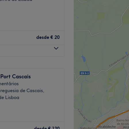
desde
€ 20
 Port Cascais
entários
reguesia de Cascais,
 de Lisboa
ão Domingos de Rana. Neste
ra cuidar de si e desfrutar
desde
€ 120