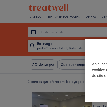
CABELO
TRATAMENTOS FACIAIS
UNHAS
DE
Balayage
perto Cascais e Estoril, Distrito de Lisboa
・
Qualquer 
Ao clica
Ordenar por
Qualquer preço
Marcas
cookies 
do site e
2 centros que oferecem:
balayage perto Cascais e E
Revive
5,0
Tires, D