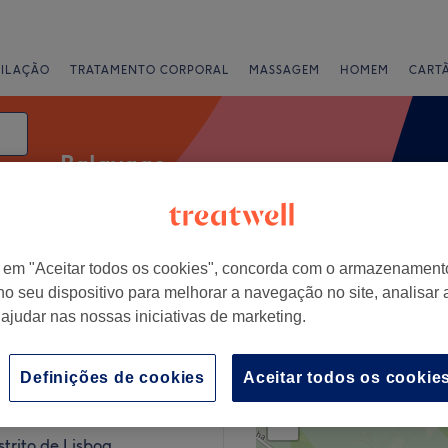
PILAÇÃO
TRATAMENTO CORPORAL
MASSAGEM
HOMEM
CART
Balayage
data
r em "Aceitar todos os cookies", concorda com o armazenament
Salões
Ofertas Expresso
Classificação
no seu dispositivo para melhorar a navegação no site, analisar a
 ajudar nas nossas iniciativas de marketing.
storil, Distrito de Lisboa
Definições de cookies
Aceitar todos os cookie
+
 Beauty Concept
100 comentários
−
istrito de Lisboa