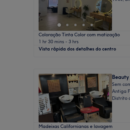
Coloração Tinta Color com matização
1 hr 30 mins - 3 hrs
Vista rápida dos detalhes do centro
Segunda-feira
Fechado
Terça-feira
09:00
–
19:00
Beauty
Quarta-feira
09:00
–
19:00
Sem com
Quinta-feira
09:00
–
19:00
Antiga F
Sexta-feira
09:00
–
19:00
Distrito
Sábado
09:00
–
19:00
Domingo
Fechado
Revive Beauty Concept encontra-se em S
Madeixas Californianas e lavagem
salão oferecem os melhores tratamentos pa