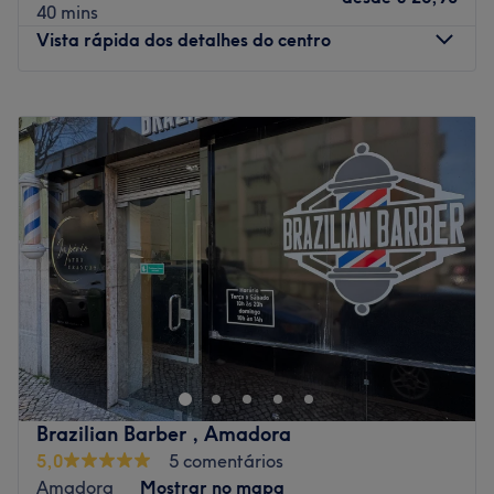
40 mins
Vista rápida dos detalhes do centro
Segunda-feira
08:00
–
20:00
Terça-feira
08:00
–
20:00
Quarta-feira
08:00
–
20:00
Quinta-feira
08:00
–
20:00
Sexta-feira
08:00
–
20:00
Sábado
08:00
–
20:00
Domingo
08:00
–
20:00
No Amor de Pele, cada detalhe é pensado para oferecer
uma experiência única e transformadora. Especialistas
em corte, coloração e tratamentos capilares, este salão
destaca-se pela sua abordagem sustentável e inclusiva.
Também oferecemos serviços de design de sobrancelhas,
Brazilian Barber , Amadora
depilação, manicure e massagem; a equipe está pronta
5,0
5 comentários
para atender todas as suas necessidades de beleza com
Amadora
Mostrar no mapa