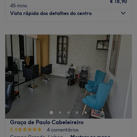
€ 18,90
constante formação, para poder oferece-te os melhores
45 mins
tratamentos.
Vista rápida dos detalhes do centro
O que mais gostamos:
Ambiente: elegante, chique e moderno
Segunda-feira
10:00
–
19:00
Especializados em: cabelo, beleza
Terça-feira
10:00
–
19:00
Go to venue
Quarta-feira
10:00
–
19:00
Quinta-feira
10:00
–
19:00
Sexta-feira
10:00
–
19:00
Sábado
10:00
–
18:00
Domingo
Fechado
Divine Hairdresser encontra-se em Lisboa.
Neste salão oferecem os melhores tratamentos para
cuidar de si e desfrutar de uma experiência inesquecível!
Transporte público mais próximo
Graça de Paulo Cabeleireiro
A 12 minutos a pé da paragem de metro de Lisboa Baixa
5,0
4 comentários
Chiado.