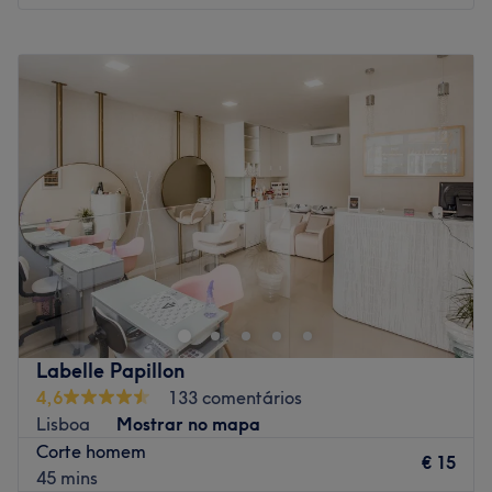
Go to venue
Ambiente: acolhedor e moderno
Segunda-feira
13:00
–
18:00
Especializados em: cabelo
Terça-feira
09:30
–
18:00
Go to venue
Quarta-feira
09:30
–
18:00
Quinta-feira
09:30
–
18:00
Sexta-feira
09:30
–
18:00
Sábado
09:30
–
13:00
Domingo
Fechado
Studio de beleza localizado em Santo Isidoro, perto da
Ericeira que se destaca por oferecer uma experiência de
cuidado personalizada, acolhedora e profissional. Onde
a beleza natural de cada cliente é celebrada e
valorizada. Com um ambiente calmo, acolhedor e
Labelle Papillon
dedicado ao bem‑estar, cada serviço é realizado com
4,6
133 comentários
atenção aos detalhes e um toque personalizado para
Lisboa
Mostrar no mapa
cada pessoa sair não só com um cabelo deslumbrante,
Corte homem
mas com um sorriso de satisfação.
€ 15
45 mins