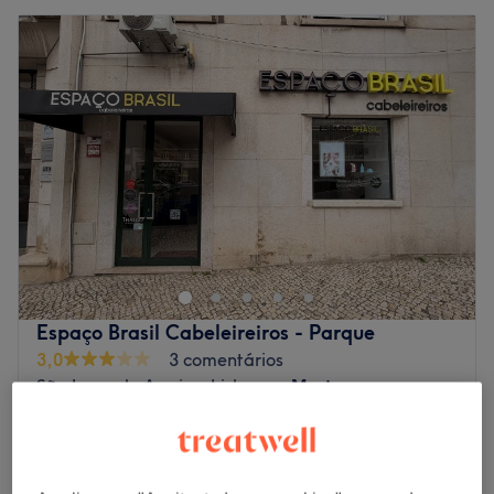
Espaço Brasil Cabeleireiros - Parque
3,0
3 comentários
São Jorge de Arroios, Lisboa
Mostrar no mapa
Corte
€ 25
1 hr
Vista rápida dos detalhes do centro