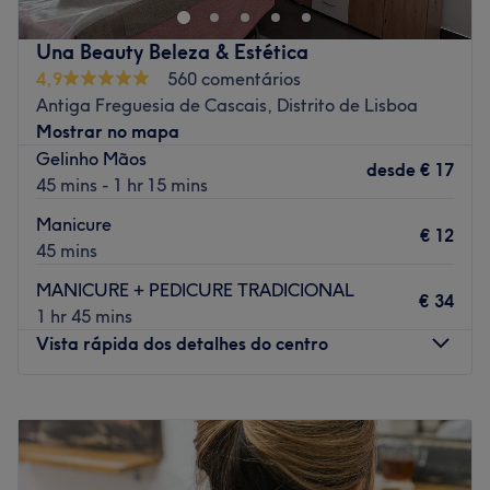
pedicure, massagens e tratamentos faciais
Transporte público mais próximo
Go to venue
Una Beauty Beleza & Estética
A 1 minutos a pé da paragem de comboio de Sao Pedro
4,9
560 comentários
do Estoril.
Antiga Freguesia de Cascais, Distrito de Lisboa
A equipa
Mostrar no mapa
Uma equipa qualificada e experiente, especializada nas
Gelinho Mãos
desde
€ 17
suas áreas de atuação.
45 mins - 1 hr 15 mins
O que mais gostamos
Manicure
€ 12
Ambiente: acolhedor e tranquilo.
45 mins
Especializados em: estética.
MANICURE + PEDICURE TRADICIONAL
€ 34
Go to venue
1 hr 45 mins
Vista rápida dos detalhes do centro
Segunda-feira
10:00
–
19:00
Terça-feira
10:00
–
19:00
Quarta-feira
10:00
–
19:00
Quinta-feira
10:00
–
19:00