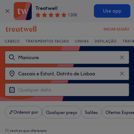
Treatwell
Use app
130K
INICIAR SESSÃO
CABELO
TRATAMENTOS FACIAIS
UNHAS
DEPILAÇÃO
TRAT
Ordenar por
Qualquer preço
Salões
Ofertas Expre
11 centros que oferecem: