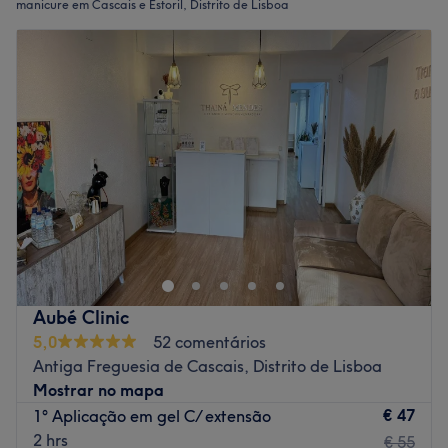
manicure em Cascais e Estoril, Distrito de Lisboa
Aubé Clinic
5,0
52 comentários
Antiga Freguesia de Cascais, Distrito de Lisboa
Mostrar no mapa
€ 47
1° Aplicação em gel C/ extensão
2 hrs
€ 55