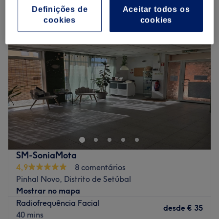
radiofrequência corporal em Pinhal Novo, Distrito de Setúbal
Definições de
Aceitar todos os
cookies
cookies
SM-SoniaMota
4,9
8 comentários
Pinhal Novo, Distrito de Setúbal
Mostrar no mapa
Radiofrequência Facial
desde
€ 35
40 mins