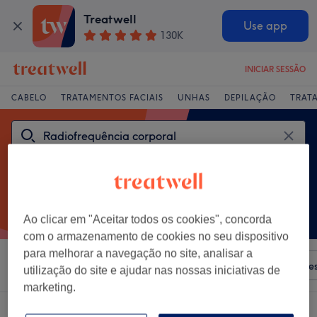
Treatwell
Use app
130K
INICIAR SESSÃO
CABELO
TRATAMENTOS FACIAIS
UNHAS
DEPILAÇÃO
TRAT
Ao clicar em "Aceitar todos os cookies", concorda
com o armazenamento de cookies no seu dispositivo
para melhorar a navegação no site, analisar a
Ordenar por
Qualquer preço
Salões
Ofertas Expre
utilização do site e ajudar nas nossas iniciativas de
marketing.
Um centro que oferece: