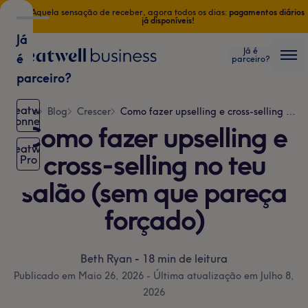
Aquela sensação de receber, agora todos os dias:
pagamentos diários
já disponíveis!
Já
Já é
é
parceiro?
Treatwell
Me
parceiro?
Treatwell
Home
Blog
Crescer
Como fazer upselling e cross-selling no teu salão (sem que pareça forçado)
Connect
Como fazer upselling e
Treatwell
cross-selling no teu
Pro
salão (sem que pareça
forçado)
Beth Ryan
-
18 min de leitura
Publicado em Maio 26, 2026
-
Última atualização em Julho 8,
2026