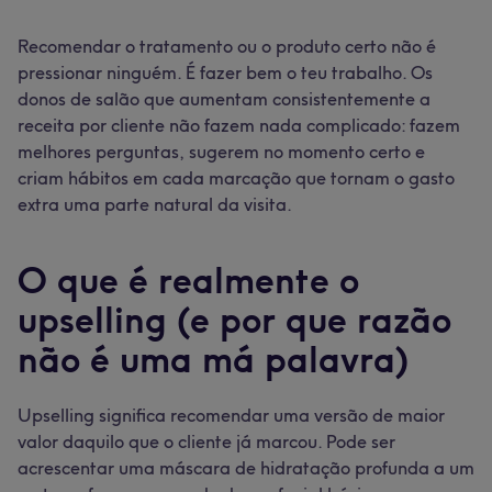
Usa a venda de produtos para prolongar o
tratamento (não apenas a fatura)
Recomendar o tratamento ou o produto certo não é
pressionar ninguém. É fazer bem o teu trabalho. Os
Deixa a tua equipa demonstrar durante o
tratamento
donos de salão que aumentam consistentemente a
receita por cliente não fazem nada complicado: fazem
Combina tratamentos que os teus clientes não
sabiam que queriam
melhores perguntas, sugerem no momento certo e
criam hábitos em cada marcação que tornam o gasto
Integra o cross-selling na estrutura do teu menu
extra uma parte natural da visita.
Usa o Connect para identificar padrões de cross-
selling
O que é realmente o
Preenche os dias mais calmos
Incentiva os teus clientes a usar a app
upselling (e por que razão
Transforma o teu widget de marcação numa
não é uma má palavra)
ferramenta de vendas
Monitoriza o que está a funcionar
Upselling significa recomendar uma versão de maior
Erros comuns de upselling a evitar
valor daquilo que o cliente já marcou. Pode ser
FAQ
acrescentar uma máscara de hidratação profunda a um