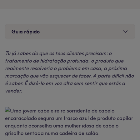
Guia rápido
O que é realmente o upselling (e por que razão não
Tu já sabes do que os teus clientes precisam: o
é uma má palavra)
tratamento de hidratação profunda, o produto que
Porque é que isto importa para o teu faturamento
realmente resolveria o problema em casa, a próxima
Começa com perguntas, não com recomendações
marcação que vão esquecer de fazer. A parte difícil não
Incentiva a tua equipa a partilhar o que usa no
é saber. É dizê-lo em voz alta sem sentir que estás a
dia a dia
vender.
Lê a sala
A venda começa antes de o cliente se sentar na
cadeira
Estrutura o teu menu para incentivar upgrades
Faz da remarcação um hábito, não uma reflexão
tardia