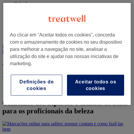
Soluções
Software de gestão para salões
Recursos
Blog
Centro de Ajuda Treatwell Connect
Centro de Ajuda Treatwell Pro
Ao clicar em "Aceitar todos os cookies", concorda
Preços
com o armazenamento de cookies no seu dispositivo
Iniciar sessão para Treatwell Connect
Iniciar sessão para Treatwell
para melhorar a navegação no site, analisar a
Pro
Testa Gratuitamente
utilização do site e ajudar nas nossas iniciativas de
Já é parceiro?
marketing.
Treatwell Connect
Treatwell Pro
Definições de
Aceitar todos os
Home
cookies
cookies
Blog
Conselhos dos expertos e últimas notícias
para os proficionais da beleza