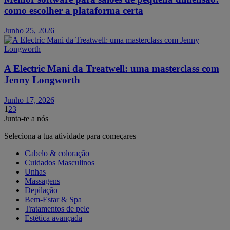
como escolher a plataforma certa
Junho 25, 2026
A Electric Mani da Treatwell: uma masterclass com
Jenny Longworth
Junho 17, 2026
1
2
3
Junta-te a nós
Seleciona a tua atividade para começares
Cabelo & coloração
Cuidados Masculinos
Unhas
Massagens
Depilação
Bem-Estar & Spa
Tratamentos de pele
Estética avançada