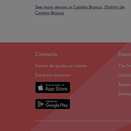
See more venues in Castelo Branco, Distrito de
Castelo Branco
Contacto
Desc
Centro de ajuda ao cliente
The Tr
Entra em contacto
Cartão
Assine
Sitem