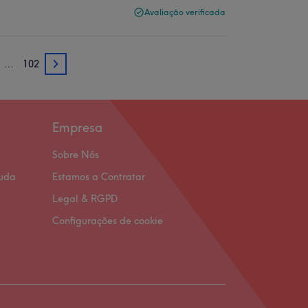
Avaliação verificada
…
102
3
Empresa
Sobre Nós
juda
Estamos a Contratar
Legal & RGPD
Configurações de cookie