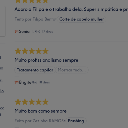
Adoro a Filipa e o trabalho dela. Super simpática e pr
Feito por Filipa Bento
•
Corte de cabelo mulher
Sonia T.
•
há 17 dias
o
Muito profissionalismo sempre
ão
Tratamento capilar
Mostrar tudo…
o,
Brigite
•
há 18 dias
lo
nco
Muito bom como sempre
o
Feito por Zezinha RAMOS
•
Brushing