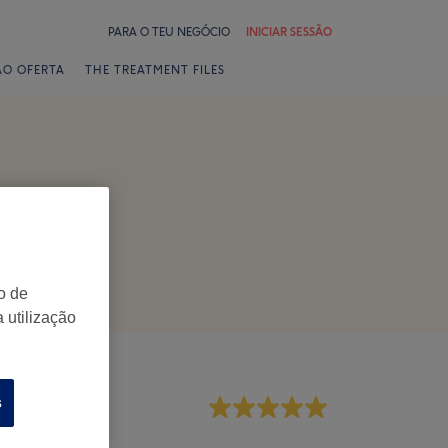
PARA O TEU NEGÓCIO
INICIAR SESSÃO
ÃO OFERTA
THE TREATMENT FILES
o de
 utilização
s
mpregados