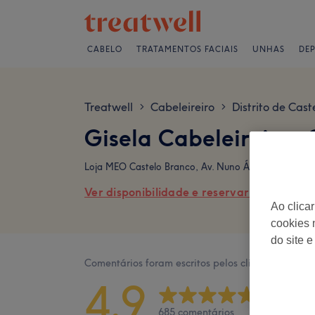
CABELO
TRATAMENTOS FACIAIS
UNHAS
DE
Treatwell
Cabeleireiro
Distrito de Cas
>
>
Gisela Cabeleireiros
Loja MEO Castelo Branco, Av. Nuno Álvares 29, 6000
Ver disponibilidade e reservar online
Ao clica
cookies 
do site e
Comentários foram escritos pelos clientes após a v
4,9
685 comentários