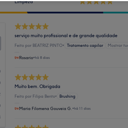
Limpeza
serviço muito profissional e de grande qualidade
Feito por BEATRIZ PINTO
•
Tratamento capilar
Mostrar t
Rosario
•
há 8 dias
0
0
Muito bem. Obrigada
2
Feito por Filipa Bento
•
Brushing
0
Maria Filomena Gouveia G.
•
há 11 dias
4