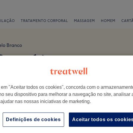
PILAÇÃO
TRATAMENTO CORPORAL
MASSAGEM
HOMEM
CART
telo Branco
 Comentários
-083 Castelo Branco, Portugal
r em "Aceitar todos os cookies", concorda com o armazenament
no seu dispositivo para melhorar a navegação no site, analisar a
 ajudar nas nossas iniciativas de marketing.
isita.
Definições de cookies
Aceitar todos os cookie
Ambiente
E