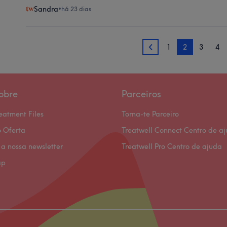
Sandra
•
há 23 dias
1
2
3
4
1
obre
Parceiros
eatment Files
Torna-te Parceiro
 Oferta
Treatwell Connect Centro de a
 a nossa newsletter
Treatwell Pro Centro de ajuda
ap