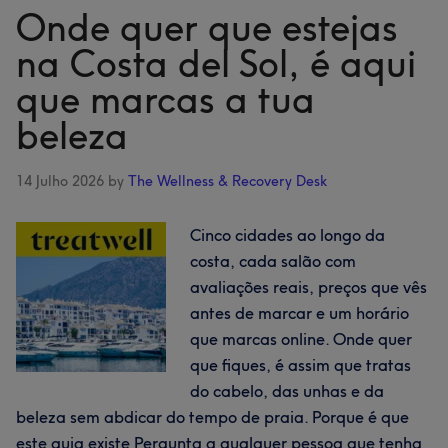
além:
Onde quer que estejas
onde
na Costa del Sol, é aqui
marcar
que marcas a tua
cabelo,
unhas
beleza
e
beleza
14 Julho 2026
by
The Wellness & Recovery Desk
nas
Cíclades
Cinco cidades ao longo da
costa, cada salão com
avaliações reais, preços que vês
antes de marcar e um horário
que marcas online. Onde quer
que fiques, é assim que tratas
do cabelo, das unhas e da
beleza sem abdicar do tempo de praia. Porque é que
este guia existe Pergunta a qualquer pessoa que tenha