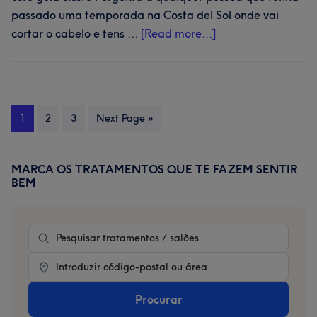
passado uma temporada na Costa del Sol onde vai
about
cortar o cabelo e tens …
[Read more...]
Onde
quer
que
estejas
Page
Page
Page
Go
1
2
3
Next Page »
na
to
Costa
del
MARCA OS TRATAMENTOS QUE TE FAZEM SENTIR
Primary
Sol,
BEM
Sidebar
é
aqui
Tratamento
que
marcas
Location
a
tua
Procurar
beleza