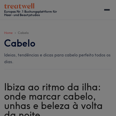
Skip
Skip
Skip
Skip
to
to
to
to
Europas Nr. 1 Buchungsplattform für
Haar- und Beautystudios
main
secondary
primary
footer
content
menu
sidebar
Home
Cabelo
Cabelo
Ideias, tendências e dicas para cabelo perfeito todos os
dias.
Ibiza ao ritmo da ilha:
onde marcar cabelo,
unhas e beleza à volta
da noite