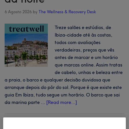
6 Agosto 2026
by
The Wellness & Recovery Desk
Treze salões e estúdios, de
Ibiza-cidade até às costas,
todos com avaliações
verdadeiras, preços que vês
antes de marcar e um horário
que marcas online. Assim tratas
de cabelo, unhas e beleza entre
a praia, o barco e qualquer decisão duvidosa que
arranque depois do pôr do sol. Porque é que existe este
guia Em Ibiza, tudo segue um horário. O barco que sai
about
da marina parte …
[Read more...]
Ibiza
ao
ritmo