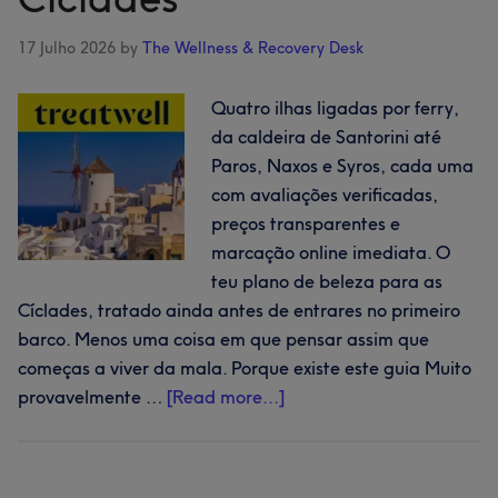
onde
marcar
17 Julho 2026
by
The Wellness & Recovery Desk
cabeleireiro,
unhas
Quatro ilhas ligadas por ferry,
e
da caldeira de Santorini até
beleza
Paros, Naxos e Syros, cada uma
ao
com avaliações verificadas,
longo
preços transparentes e
da
marcação online imediata. O
costa
teu plano de beleza para as
Cíclades, tratado ainda antes de entrares no primeiro
barco. Menos uma coisa em que pensar assim que
começas a viver da mala. Porque existe este guia Muito
about
provavelmente …
[Read more...]
Santorini
e
mais