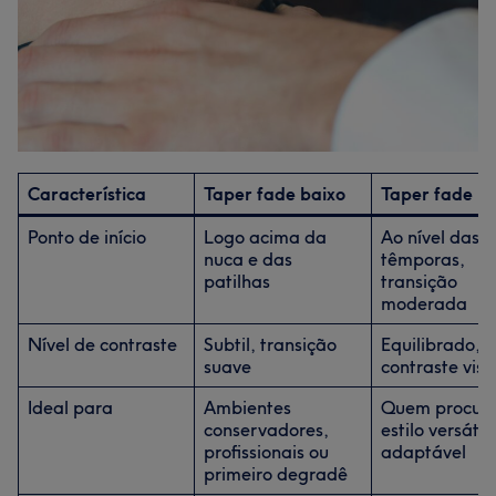
Característica
Taper fade baixo
Taper fade m
Ponto de início
Logo acima da
Ao nível das
nuca e das
têmporas,
patilhas
transição
moderada
Nível de contraste
Subtil, transição
Equilibrado,
suave
contraste visí
Ideal para
Ambientes
Quem procur
conservadores,
estilo versátil 
profissionais ou
adaptável
primeiro degradê