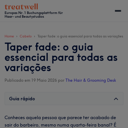
Skip
Skip
Skip
Skip
to
to
to
to
Europas Nr. 1 Buchungsplattform für
Haar- und Beautystudios
main
secondary
primary
footer
content
menu
sidebar
Home
Cabelo
Taper fade: o guia essencial para todas as variações
Taper fade: o guia
essencial para todas as
variações
Publicado em 19 Maio 2026
por
The Hair & Grooming Desk
Guia rápido
Conheces aquela pessoa que parece ter acabado de
sair do barbeiro, mesmo numa quarta-feira banal? É