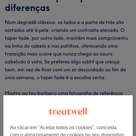
diferenças
Num degradê clássico, os lados e a parte de trás são
cortados até à pele, criando um contraste elevado. O
taper fade, por outro lado, mantém mais comprimento
na linha do cabelo e nas patilhas, oferecendo uma
transição mais suave que nunca chega ao couro
cabeludo à vista. Se preferes algo subtil que cresça
bem, em vez de ficar com um ar descuidado ao fim de
uma semana, o taper fade é a escolha certa.
Mostra ao teu barbeiro uma fotografia de referência
quando marcares. A diferença entre “um pouco mais
curto nos lados” e “rapa bem” é significativa, e uma
imagem elimina qualquer dúvida.
Ao clicar em "Aceitar todos os cookies", concorda
com o armazenamento de cookies no seu dispositivo