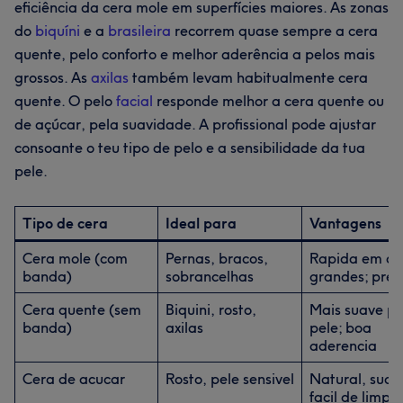
eficiência da cera mole em superfícies maiores. As zonas
do
biquíni
e a
brasileira
recorrem quase sempre a cera
quente, pelo conforto e melhor aderência a pelos mais
grossos. As
axilas
também levam habitualmente cera
quente. O pelo
facial
responde melhor a cera quente ou
de açúcar, pela suavidade. A profissional pode ajustar
consoante o teu tipo de pelo e a sensibilidade da tua
pele.
Tipo de cera
Ideal para
Vantagens
Cera mole (com
Pernas, bracos,
Rapida em ar
banda)
sobrancelhas
grandes; prec
Cera quente (sem
Biquini, rosto,
Mais suave pa
banda)
axilas
pele; boa
aderencia
Cera de acucar
Rosto, pele sensivel
Natural, suav
facil de limpa