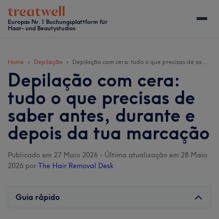
Skip
Skip
Skip
Skip
to
to
to
to
Europas Nr. 1 Buchungsplattform für
Haar- und Beautystudios
main
secondary
primary
footer
content
menu
sidebar
Home
Depilação
Depilação com cera: tudo o que precisas de saber antes, durante e depois da tua marcação
Depilação com cera:
tudo o que precisas de
saber antes, durante e
depois da tua marcação
Publicado em 27 Maio 2026
-
Última atualização em 28 Maio
2026
por
The Hair Removal Desk
Guia rápido