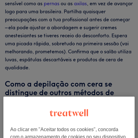
sensível como as
pernas
ou as
axilas
, em vez de avançar
logo para uma brasileira. Partilha quaisquer
preocupações com a tua profissional antes de começar
– ela pode ajustar a abordagem e sugerir cremes
anestesiantes se tiveres receio do desconforto. Espera
uma picada rápida, sobretudo na primeira sessão (vai
melhorando, prometemos). Confirma que o salão utiliza
luvas, espátulas descartáveis e produtos de cera de
qualidade.
Como a depilação com cera se
distingue de outros métodos de
remoção de pelo
A depilação com cera remove o pelo desde a raiz, o que
proporciona uma pele mais suave durante mais tempo
Ao clicar em "Aceitar todos os cookies", concorda
do que a depilação com lâmina, e exige menos
com o armazenamento de cookies no seu dispositivo