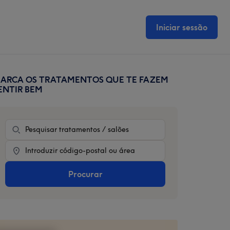
Iniciar sessão
ARCA OS TRATAMENTOS QUE TE FAZEM
rimary
ENTIR BEM
idebar
Tratamento
Location
Procurar