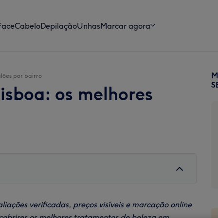
Face
Cabelo
Depilação
Unhas
Marcar agora
M
lões por bairro
P
S
isboa: os melhores
S
liações verificadas, preços visíveis e marcação online
scobrires os melhores tratamentos de beleza em