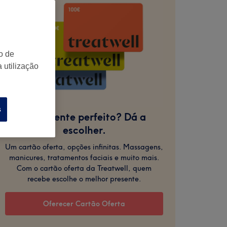
o de
 utilização
s
O presente perfeito? Dá a
escolher.
Um cartão oferta, opções infinitas. Massagens,
manicures, tratamentos faciais e muito mais.
Com o cartão oferta da Treatwell, quem
recebe escolhe o melhor presente.
Oferecer Cartão Oferta