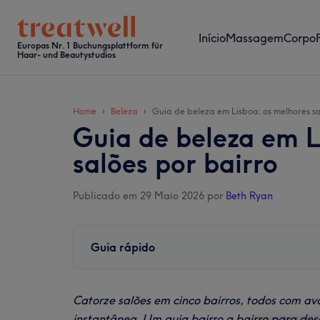
Skip
Skip
Skip
Skip
to
to
to
to
Início
Massagem
Corpo
main
secondary
primary
footer
Europas Nr. 1 Buchungsplattform für
Haar- und Beautystudios
content
menu
sidebar
Home
Beleza
Guia de beleza em Lisboa: os melhores sa
Guia de beleza em L
salões por bairro
Publicado em 29 Maio 2026
por
Beth Ryan
Guia rápido
Catorze salões em cinco bairros, todos com ava
instantânea. Um guia bairro a bairro para de