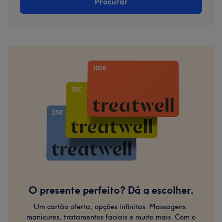
Procurar
Builder
in
a
Bottle
O presente perfeito? Dá a escolher.
Um cartão oferta, opções infinitas. Massagens,
manicures, tratamentos faciais e muito mais. Com o