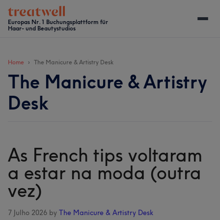
Skip
Skip
Skip
Skip
to
to
to
to
Europas Nr. 1 Buchungsplattform für
Haar- und Beautystudios
main
secondary
primary
footer
content
menu
sidebar
Home
The Manicure & Artistry Desk
The Manicure & Artistry
Desk
As French tips voltaram
a estar na moda (outra
vez)
7 Julho 2026
by
The Manicure & Artistry Desk