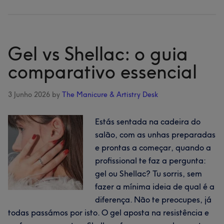
Unh
de
acríli
o
Gel vs Shellac: o guia
guia
comparativo essencial
comp
para
3 Junho 2026
by
The Manicure & Artistry Desk
estil
cuid
Estás sentada na cadeira do
e
salão, com as unhas preparadas
o
e prontas a começar, quando a
que
profissional te faz a pergunta:
espe
gel ou Shellac? Tu sorris, sem
fazer a mínima ideia de qual é a
diferença. Não te preocupes, já
todas passámos por isto. O gel aposta na resistência e