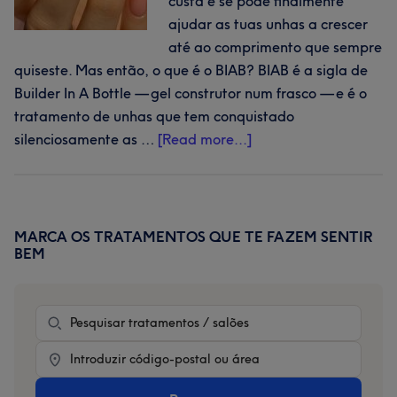
custa e se pode finalmente
ajudar as tuas unhas a crescer
até ao comprimento que sempre
quiseste. Mas então, o que é o BIAB? BIAB é a sigla de
Builder In A Bottle — gel construtor num frasco — e é o
tratamento de unhas que tem conquistado
about
silenciosamente as …
[Read more...]
O
que
é
o
MARCA OS TRATAMENTOS QUE TE FAZEM SENTIR
Primary
BEM
BIAB?
Sidebar
O
guia
Tratamento
completo
sobre
Location
as
unhas