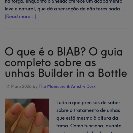
na força, enquanto o Shellac oferece um acabamento
leve e natural, que dá a sensação de não teres nada …
about
[Read more...]
Gel
vs
Shellac:
o
O que é o BIAB? O guia
guia
completo sobre as
comparativo
unhas Builder in a Bottle
essencial
14 Maio 2026
by
The Manicure & Artistry Desk
Tudo o que precisas de saber
sobre o tratamento de unhas
que está mesmo à altura da
fama. Como funciona, quanto